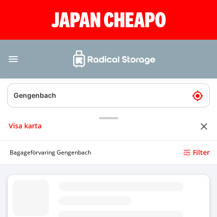
Visa karta
Filter
Bagageförvaring Gengenbach
Bagageförvaring Gengenbach tågstation
4.71
(7)
Idag
Öppet 24/7