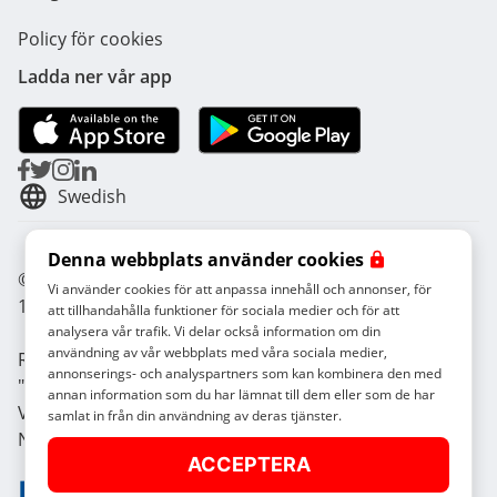
Policy för cookies
Ladda ner vår app
Swedish
Denna webbplats använder cookies
© Radical Storage - Lean Team S.R.L. - P. IVA
Vi använder cookies för att anpassa innehåll och annonser, för
14104111001
att tillhandahålla funktioner för sociala medier och för att
analysera vår trafik. Vi delar också information om din
användning av vår webbplats med våra sociala medier,
Radical finansieras också av investeringsfonden
annonserings- och analyspartners som kan kombinera den med
"Vertis Venture 4 Scaleup Lazio" som förvaltas av
annan information som du har lämnat till dem eller som de har
Vertis SGR S.p.A. och stöds av Europeiska unionen
samlat in från din användning av deras tjänster.
NextGerenation EU och:
ACCEPTERA