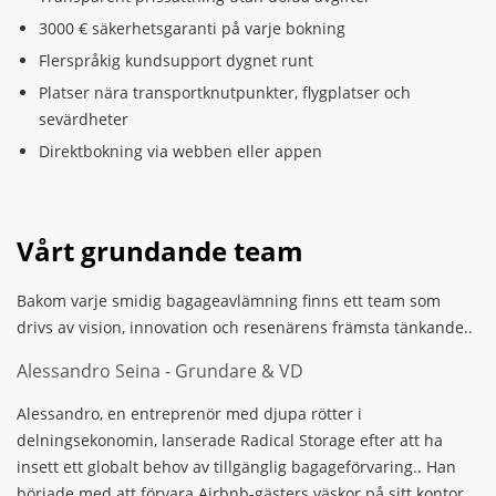
3000 € säkerhetsgaranti på varje bokning
Flerspråkig kundsupport dygnet runt
Platser nära transportknutpunkter, flygplatser och
sevärdheter
Direktbokning via webben eller appen
Vårt grundande team
Bakom varje smidig bagageavlämning finns ett team som
drivs av vision, innovation och resenärens främsta tänkande..
Alessandro Seina - Grundare & VD
Alessandro, en entreprenör med djupa rötter i
delningsekonomin, lanserade Radical Storage efter att ha
insett ett globalt behov av tillgänglig bagageförvaring..
Han
började med att förvara Airbnb-gästers väskor på sitt kontor