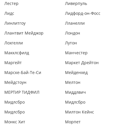
Лестер
Ливерпуль
Лидс
Лидфорд-он-Фосс
Линлитгоу
Лланелли
Ллантвит Мейджор
Лондон
Лохгелли
Лутон
Макклсфилд
Манчестер
Маргейт
Маркет Дрейтон
Марске-Бай-Те-Си
Мейденхед
Мейдстоун
Мелтон
МЕРТИР ТИДФИЛ
Миддлвич
Мидлсбро
Мидлсбро
Мидлсбро
Милтон Кейнс
Монкс Хит
Морпет