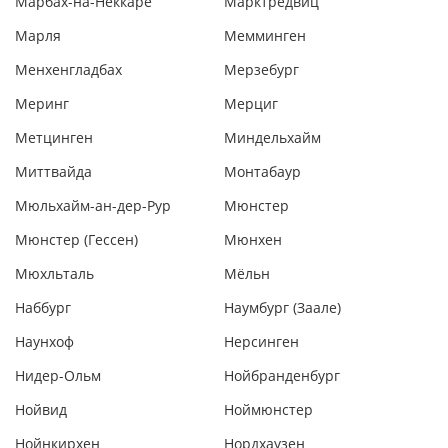
Марбах-на-Неккаре
Марктредвиц
Марля
Мемминген
Менхенгладбах
Мерзебург
Меринг
Мерциг
Метцинген
Миндельхайм
Миттвайда
Монтабаур
Мюльхайм-ан-дер-Рур
Мюнстер
Мюнстер (Гессен)
Мюнхен
Мюхльталь
Мёльн
Наббург
Наумбург (Заале)
Наунхоф
Нерсинген
Нидер-Ольм
Нойбранденбург
Нойвид
Ноймюнстер
Нойнкирхен
Нордхаузен