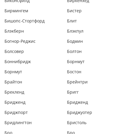
Биконсфилд
Биркенхед
Бирмингем
Бистер
Бишопс-Стортфорд
Блит
Блэкберн
Блэкпул
Богнор-Реджис
Бодмин
Болсовер
Болтон
Боннибридж
Борнмут
Борнмут
Бостон
Брайтон
Брейнтри
Брекленд
Бригг
Бридженд
Бридженд
Бриджпорт
Бриджуотер
Бридлингтон
Бристоль
Бро
Бро