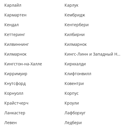
Карлайл
Карлук
Кармартен
Кембридж
Кендал
Кентербери
Кеттеринг
Килбирни
Килвиннинг
Килмарнок
Килмарнок
Кингс-Линн и Западный Норфолк
Кингстон-на-Халле
Кирккалди
Кирримуир
Клифтонвилл
Кнутсфорд
Ковентри
Корнуолл
Корпус
Крайстчерч
Кроули
Ланкастер
Лафборхуг
Левен
Ледбери