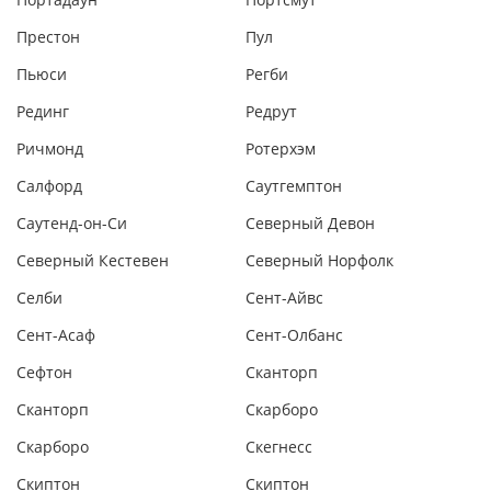
Престон
Пул
Пьюси
Регби
Рединг
Редрут
Ричмонд
Ротерхэм
Салфорд
Саутгемптон
Саутенд-он-Си
Северный Девон
Северный Кестевен
Северный Норфолк
Селби
Сент-Айвс
Сент-Асаф
Сент-Олбанс
Сефтон
Сканторп
Сканторп
Скарборо
Скарборо
Скегнесс
Скиптон
Скиптон