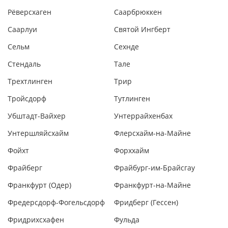
Рёверсхаген
Саарбрюккен
Саарлуи
Святой Ингберт
Сельм
Сехнде
Стендаль
Тале
Трехтлинген
Трир
Тройсдорф
Тутлинген
Убштадт-Вайхер
Унтеррайхенбах
Унтершляйсхайм
Флерсхайм-на-Майне
Фойхт
Форххайм
Фрайберг
Фрайбург-им-Брайсгау
Франкфурт (Одер)
Франкфурт-на-Майне
Фредерсдорф-Фогельсдорф
Фридберг (Гессен)
Фридрихсхафен
Фульда