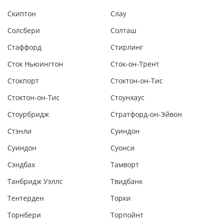
Скиптон
Слау
Солсбери
Солташ
Стаффорд
Стирлинг
Сток Ньюингтон
Сток-он-Трент
Стокпорт
Стоктон-он-Тис
Стоктон-он-Тис
Стоунхаус
Стоурбридж
Стратфорд-он-Эйвон
Стэнли
Суиндон
Суиндон
Суонси
Сэндбах
Тамворт
Танбридж Уэллс
Твидбанк
Тентерден
Торки
Торнбери
Торпойнт