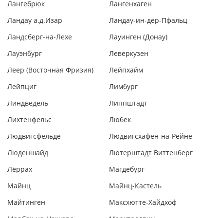
Лангебрюк
Лангенхаген
Ландау а.д.Изар
Ландау-ин-дер-Пфальц
Ландсберг-на-Лехе
Лауинген (Донау)
Лауэнбург
Леверкузен
Леер (Восточная Фризия)
Лейпхайм
Лейпциг
Лимбург
Линдведель
Липпштадт
Лихтенфельс
Любек
Людвигсфельде
Людвигсхафен-на-Рейне
Люденшайд
Лютерштадт Виттенберг
Лёррах
Магдебург
Майнц
Майнц-Кастель
Майтинген
Максхютте-Хайдхоф