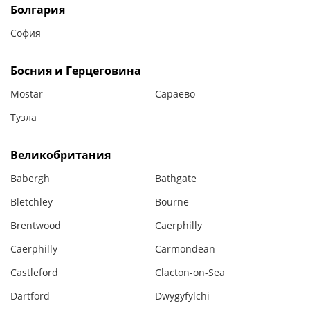
Болгария
София
Босния и Герцеговина
Mostar
Сараево
Тузла
Великобритания
Babergh
Bathgate
Bletchley
Bourne
Brentwood
Caerphilly
Caerphilly
Carmondean
Castleford
Clacton-on-Sea
Dartford
Dwygyfylchi