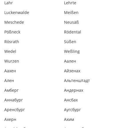
Lahr
Lehrte
Luckenwalde
Meißen
Meschede
Neusäß
Pößneck
Rödental
Rösrath
Süßen
Wedel
Weßling
Wurzen
Аален
Аахен
Айзенах
Ален
Альтенштадт
Амберг
Андернах
Аннабург
Ансбах
Аренсбург
Аугсбург
Ахерн
Ахим