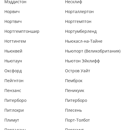
Мэддистон
Несклиф
Норвич
Норталлертон
Нортвич
Нортгемптон
Нортгемптоншир
Нортумберленд
Ноттингем
Ньюкасл-на-Тайне
Ньюквей
Ньюпорт (Великобритания)
Ньютаун
Ньютон Эйклифф
Оксфорд
Остров Уайт
Пейгнтон
Пемброк
Пензанс
Пеникуик
Питерборо
Питерборо
Питлохри
Плесень
Плимут
Порт-Толбот
Портадаун
Портсмут