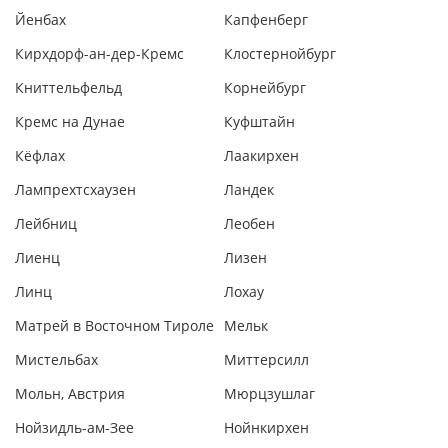
Йенбах
Капфенберг
Кирхдорф-ан-дер-Кремс
Клостернойбург
Книттельфельд
Корнейбург
Кремс на Дунае
Куфштайн
Кёфлах
Лаакирхен
Лампрехтсхаузен
Ландек
Лейбниц
Леобен
Лиенц
Лизен
Линц
Лохау
Матрей в Восточном Тироле
Мельк
Мистельбах
Миттерсилл
Мольн, Австрия
Мюрцзушлаг
Нойзидль-ам-Зее
Нойнкирхен