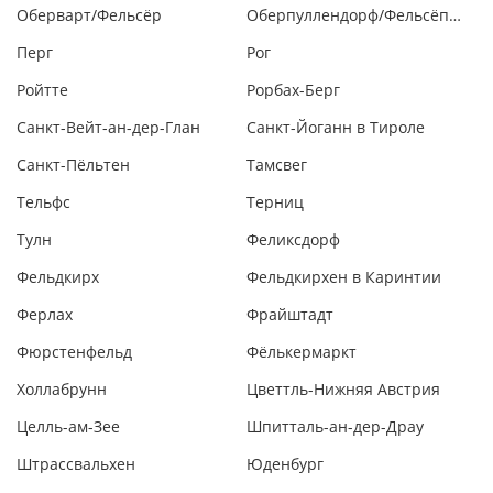
Оберварт/Фельсёр
Оберпуллендорф/Фельсёпуля
Перг
Рог
Ройтте
Рорбах-Берг
Санкт-Вейт-ан-дер-Глан
Санкт-Йоганн в Тироле
Санкт-Пёльтен
Тамсвег
Тельфс
Терниц
Тулн
Феликсдорф
Фельдкирх
Фельдкирхен в Каринтии
Ферлах
Фрайштадт
Фюрстенфельд
Фёлькермаркт
Холлабрунн
Цветтль-Нижняя Австрия
Целль-ам-Зее
Шпитталь-ан-дер-Драу
Штрассвальхен
Юденбург