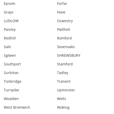
Epsom
Forfar
Grays
Hove
LUDLOW
Oswestry
Paisley
Pwllheli
Redhill
Romford
Sale
Sevenoaks
Sglwen
SHREWSBURY
Southport
Stamford
Surbiton
Tadley
Tonbridge
Tranent
Turnpike
Upminster
Wealden
Wells
West Bromwich
Woking