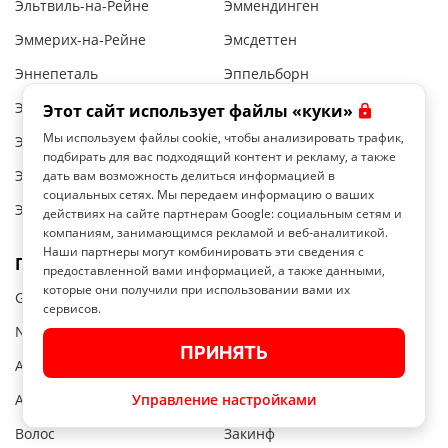
Эльтвиль-на-Рейне
Эммендинген
Эммерих-на-Рейне
Эмсдеттен
Эннепеталь
Эппельборн
Эргольдсбах
Эрланген
Этот сайт использует файлы «куки»
Мы используем файлы cookie, чтобы анализировать трафик,
Эрфурт
Эссен
подбирать для вас подходящий контент и рекламу, а также
Эттлинген
Эускирхен
дать вам возможность делиться информацией в
социальных сетях. Мы передаем информацию о ваших
Эшвайлер
действиях на сайте партнерам Google: социальным сетям и
компаниям, занимающимся рекламой и веб-аналитикой.
Наши партнеры могут комбинировать эти сведения с
Греция
предоставленной вами информацией, а также данными,
которые они получили при использовании вами их
Glyfáda
Maroúsi
сервисов.
Naxos
Réthymno
ПРИНЯТЬ
Амалиада
Афины
Ачарави
Управление настройками
Вари
Волос
Закинф