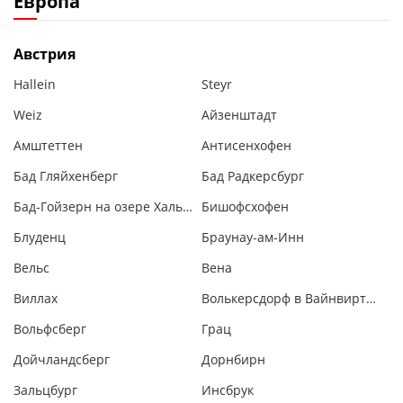
Европа
Австрия
Hallein
Steyr
Weiz
Айзенштадт
Амштеттен
Антисенхофен
Бад Гляйхенберг
Бад Радкерсбург
Бад-Гойзерн на озере Хальштатт
Бишофсхофен
Блуденц
Браунау-ам-Инн
Вельс
Вена
Виллах
Волькерсдорф в Вайнвиртеле
Вольфсберг
Грац
Дойчландсберг
Дорнбирн
Зальцбург
Инсбрук