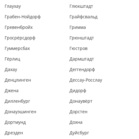
Глаухау
Глюкштадт
Грабен-Нойдорф
Грайфсвальд
Гревенбройх
Гримма
Гросрёрсдорф
Грюнштадт
Гуммерсбах
Гюстров
Гёрлиц
Дармштадт
Дахау
Деггендорф
Денцлинген
Дессау-Росслау
Джена
Дидорф
Дилленбург
Донаувёрт
Донауэшинген
Дорстен
Дортмунд
Дохна
Дрезден
Дуйсбург