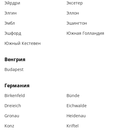
Эйрдри
Эксетер
Элгин
Эллон
Эмбл
Эшингтон
Эшфорд
Южная Голландия
Южный Кестевен
Венгрия
Budapest
Германия
Birkenfeld
Bünde
Dreieich
Eichwalde
Gronau
Heidenau
Konz
Kriftel