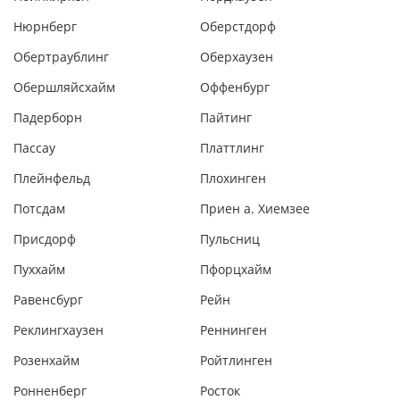
Нюрнберг
Оберстдорф
Обертраублинг
Оберхаузен
Обершляйсхайм
Оффенбург
Падерборн
Пайтинг
Пассау
Платтлинг
Плейнфельд
Плохинген
Потсдам
Приен а. Хиемзее
Присдорф
Пульсниц
Пуххайм
Пфорцхайм
Равенсбург
Рейн
Реклингхаузен
Реннинген
Розенхайм
Ройтлинген
Ронненберг
Росток