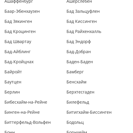
Ашаффенбург
Ашерслебен
Баар-Эбенхаузен
Бад Зальцуфлен
Бад Зякинген
Бад Киссинген
Бад Кроцинген
Бад Райхенхалль
Бад Швартау
Бад Эндорф
Бад-Айблинг
Бад-Добран
Бад-Кройцнах
Баден-Баден
Байройт
Бамберг
Баутцен
Бенсхайм
Берлин
Берхтесгаден
Бибесхайм-на-Рейне
Билефельд
Бинген-на-Рейне
Битигхайм-Биссинген
Биттерфельд-Вольфен
Бодольц
Бонн
Борнхейм