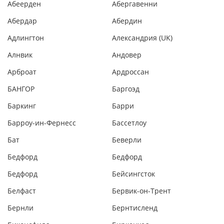
Абеерден
Абергавенни
Абердар
Абердин
Адлингтон
Александрия (UK)
Алнвик
Андовер
Арброат
Ардроссан
БАНГОР
Баргоэд
Баркинг
Барри
Барроу-ин-Фернесс
Бассетлоу
Бат
Беверли
Бедфорд
Бедфорд
Бедфорд
Бейсингсток
Белфаст
Бервик-он-Трент
Бернли
Бернтисленд