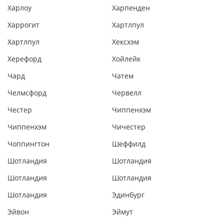
Харлоу
Харпенден
Харрогит
Хартлпул
Хартлпул
Хексхэм
Херефорд
Хойлейк
Чард
Чатем
Челмсфорд
Червелл
Честер
Чиппенхэм
Чиппенхэм
Чичестер
Чоппингтон
Шеффилд
Шотландия
Шотландия
Шотландия
Шотландия
Шотландия
Эдинбург
Эйвон
Эймут