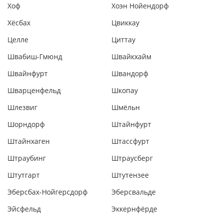
Хоф
Хоэн Нойендорф
Хёсбах
Цвиккау
Целле
Циттау
Швабиш-Гмюнд
Швайкхайм
Швайнфурт
Швандорф
Шварценфельд
Шкопау
Шлезвиг
Шмёльн
Шорндорф
Штайнфурт
Штайнхаген
Штассфурт
Штраубинг
Штраусберг
Штутгарт
Штутензее
Эберсбах-Нойгерсдорф
Эберсвальде
Эйсфельд
Эккернфёрде