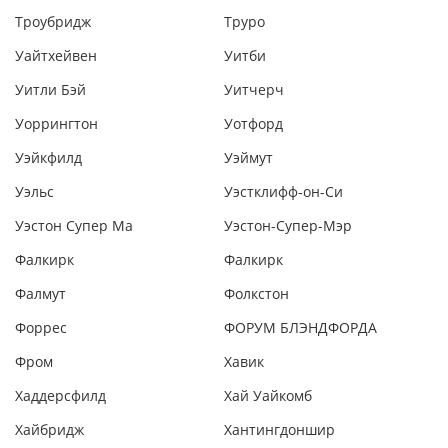
Троубридж
Труро
Уайтхейвен
Уитби
Уитли Бэй
Уитчерч
Уоррингтон
Уотфорд
Уэйкфилд
Уэймут
Уэльс
Уэстклифф-он-Си
Уэстон Супер Ма
Уэстон-Супер-Мэр
Фалкирк
Фалкирк
Фалмут
Фолкстон
Форрес
ФОРУМ БЛЭНДФОРДА
Фром
Хавик
Хаддерсфилд
Хай Уайкомб
Хайбридж
Хантингдоншир