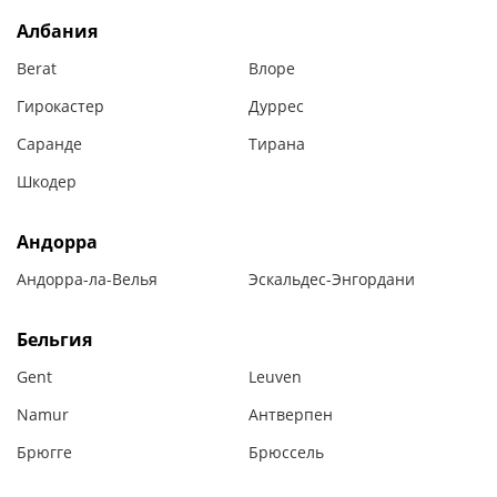
Албания
Berat
Влоре
Гирокастер
Дуррес
Саранде
Тирана
Шкодер
Андорра
Андорра-ла-Велья
Эскальдес-Энгордани
Бельгия
Gent
Leuven
Namur
Антверпен
Брюгге
Брюссель