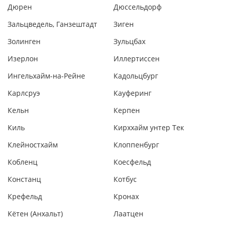
Дюрен
Дюссельдорф
Зальцведель, Ганзештадт
Зиген
Золинген
Зульцбах
Изерлон
Иллертиссен
Ингельхайм-на-Рейне
Кадольцбург
Карлсруэ
Кауферинг
Кельн
Керпен
Киль
Кирххайм унтер Тек
Клейностхайм
Клоппенбург
Кобленц
Коесфельд
Констанц
Котбус
Крефельд
Кронах
Кётен (Анхальт)
Лаатцен