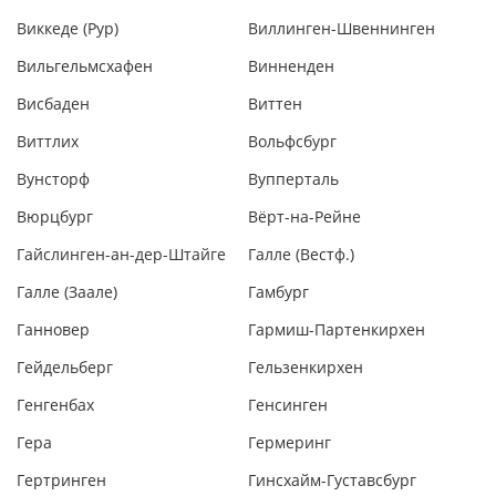
Виккеде (Рур)
Виллинген-Швеннинген
Вильгельмсхафен
Винненден
Висбаден
Виттен
Виттлих
Вольфсбург
Вунсторф
Вупперталь
Вюрцбург
Вёрт-на-Рейне
Гайслинген-ан-дер-Штайге
Галле (Вестф.)
Галле (Заале)
Гамбург
Ганновер
Гармиш-Партенкирхен
Гейдельберг
Гельзенкирхен
Генгенбах
Генсинген
Гера
Гермеринг
Гертринген
Гинсхайм-Густавсбург