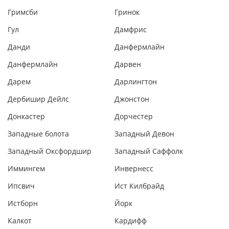
Гримсби
Гринок
Гул
Дамфрис
Данди
Данфермлайн
Данфермлайн
Дарвен
Дарем
Дарлингтон
Дербишир Дейлс
Джонстон
Донкастер
Дорчестер
Западные болота
Западный Девон
Западный Оксфордшир
Западный Саффолк
Иммингем
Инвернесс
Ипсвич
Ист Килбрайд
Истборн
Йорк
Калкот
Кардифф