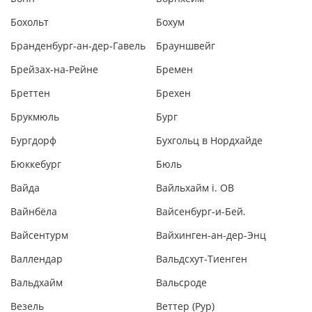
Бохольт
Бохум
Бранденбург-ан-дер-Гавель
Брауншвейг
Брейзах-на-Рейне
Бремен
Бреттен
Брехен
Брукмюль
Бург
Бургдорф
Бухгольц в Нордхайде
Бюккебург
Бюль
Вайда
Вайльхайм i. OB
Вайнбёла
Вайсенбург-и-Бей.
Вайсентурм
Вайхинген-ан-дер-Энц
Валлендар
Вальдсхут-Тиенген
Вальдхайм
Вальсроде
Везель
Веттер (Рур)