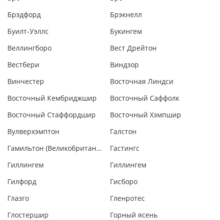
Брэдфорд
Брэкнелл
Буилт-Уэллс
Букингем
Веллингборо
Вест Дрейтон
Вестбери
Виндзор
Винчестер
Восточная Линдси
Восточный Кембриджшир
Восточный Саффолк
Восточный Стаффордшир
Восточный Хэмпшир
Вулверхэмптон
Галстон
Гамильтон (Великобритания)
Гастингс
Гиллингем
Гиллингем
Гилфорд
Гисборо
Глазго
Гленротес
Глостершир
Горный ясень